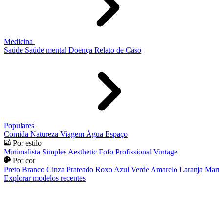
Medicina
Saúde
Saúde mental
Doença
Relato de Caso
Populares
Comida
Natureza
Viagem
Água
Espaço
Por estilo
Minimalista
Simples
Aesthetic
Fofo
Profissional
Vintage
Por cor
Preto
Branco
Cinza
Prateado
Roxo
Azul
Verde
Amarelo
Laranja
Mar
Explorar modelos recentes