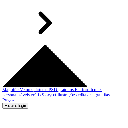
Magnific
Vetores, fotos e PSD gratuitos
Flaticon
Ícones
personalizáveis grátis
Storyset
Ilustrações editáveis gratuitas
Preços
Fazer o login