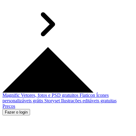
Magnific
Vetores, fotos e PSD gratuitos
Flaticon
Ícones
personalizáveis grátis
Storyset
Ilustrações editáveis gratuitas
Preços
Fazer o login