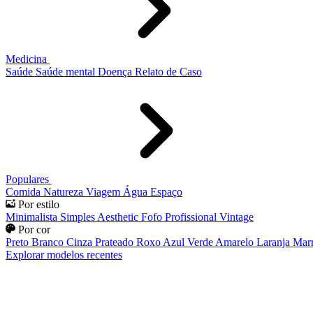
Medicina
Saúde
Saúde mental
Doença
Relato de Caso
Populares
Comida
Natureza
Viagem
Água
Espaço
Por estilo
Minimalista
Simples
Aesthetic
Fofo
Profissional
Vintage
Por cor
Preto
Branco
Cinza
Prateado
Roxo
Azul
Verde
Amarelo
Laranja
Mar
Explorar modelos recentes