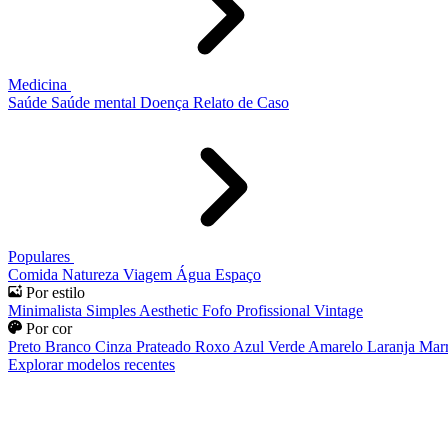
Medicina
Saúde
Saúde mental
Doença
Relato de Caso
Populares
Comida
Natureza
Viagem
Água
Espaço
Por estilo
Minimalista
Simples
Aesthetic
Fofo
Profissional
Vintage
Por cor
Preto
Branco
Cinza
Prateado
Roxo
Azul
Verde
Amarelo
Laranja
Mar
Explorar modelos recentes