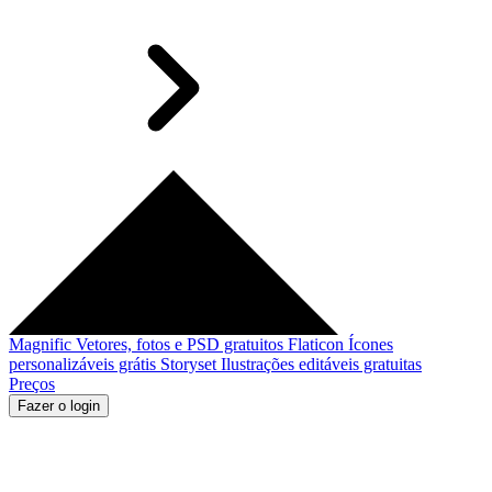
Magnific
Vetores, fotos e PSD gratuitos
Flaticon
Ícones
personalizáveis grátis
Storyset
Ilustrações editáveis gratuitas
Preços
Fazer o login