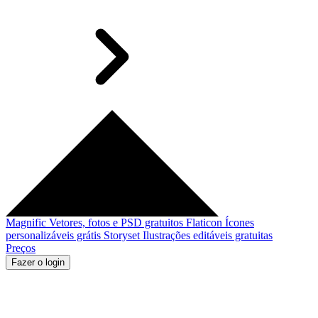
Magnific
Vetores, fotos e PSD gratuitos
Flaticon
Ícones
personalizáveis grátis
Storyset
Ilustrações editáveis gratuitas
Preços
Fazer o login