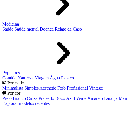
Medicina
Saúde
Saúde mental
Doença
Relato de Caso
Populares
Comida
Natureza
Viagem
Água
Espaço
Por estilo
Minimalista
Simples
Aesthetic
Fofo
Profissional
Vintage
Por cor
Preto
Branco
Cinza
Prateado
Roxo
Azul
Verde
Amarelo
Laranja
Mar
Explorar modelos recentes