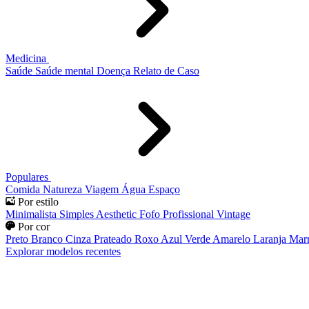
Medicina
Saúde
Saúde mental
Doença
Relato de Caso
Populares
Comida
Natureza
Viagem
Água
Espaço
Por estilo
Minimalista
Simples
Aesthetic
Fofo
Profissional
Vintage
Por cor
Preto
Branco
Cinza
Prateado
Roxo
Azul
Verde
Amarelo
Laranja
Mar
Explorar modelos recentes