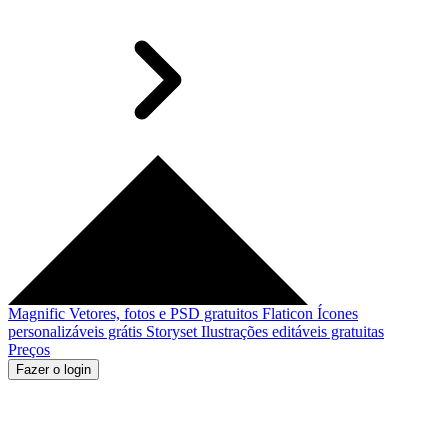
Magnific
Vetores, fotos e PSD gratuitos
Flaticon
Ícones
personalizáveis grátis
Storyset
Ilustrações editáveis gratuitas
Preços
Fazer o login