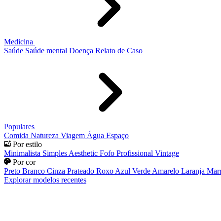
Medicina
Saúde
Saúde mental
Doença
Relato de Caso
Populares
Comida
Natureza
Viagem
Água
Espaço
Por estilo
Minimalista
Simples
Aesthetic
Fofo
Profissional
Vintage
Por cor
Preto
Branco
Cinza
Prateado
Roxo
Azul
Verde
Amarelo
Laranja
Mar
Explorar modelos recentes