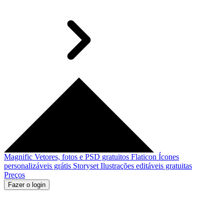
Magnific
Vetores, fotos e PSD gratuitos
Flaticon
Ícones
personalizáveis grátis
Storyset
Ilustrações editáveis gratuitas
Preços
Fazer o login