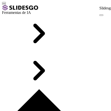
Slidesg
Ferramentas de IA