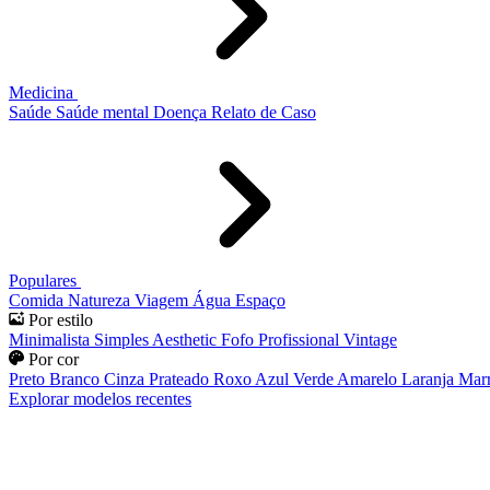
Medicina
Saúde
Saúde mental
Doença
Relato de Caso
Populares
Comida
Natureza
Viagem
Água
Espaço
Por estilo
Minimalista
Simples
Aesthetic
Fofo
Profissional
Vintage
Por cor
Preto
Branco
Cinza
Prateado
Roxo
Azul
Verde
Amarelo
Laranja
Mar
Explorar modelos recentes