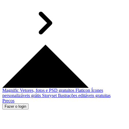
Magnific
Vetores, fotos e PSD gratuitos
Flaticon
Ícones
personalizáveis grátis
Storyset
Ilustrações editáveis gratuitas
Preços
Fazer o login