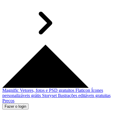
Magnific
Vetores, fotos e PSD gratuitos
Flaticon
Ícones
personalizáveis grátis
Storyset
Ilustrações editáveis gratuitas
Preços
Fazer o login