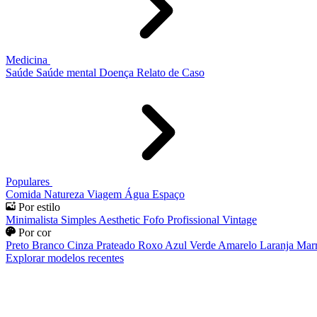
Medicina
Saúde
Saúde mental
Doença
Relato de Caso
Populares
Comida
Natureza
Viagem
Água
Espaço
Por estilo
Minimalista
Simples
Aesthetic
Fofo
Profissional
Vintage
Por cor
Preto
Branco
Cinza
Prateado
Roxo
Azul
Verde
Amarelo
Laranja
Mar
Explorar modelos recentes