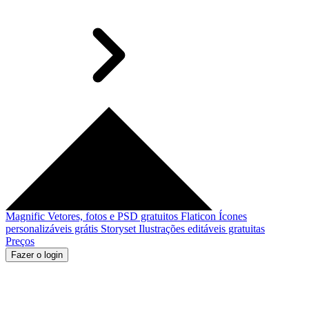
Magnific
Vetores, fotos e PSD gratuitos
Flaticon
Ícones
personalizáveis grátis
Storyset
Ilustrações editáveis gratuitas
Preços
Fazer o login