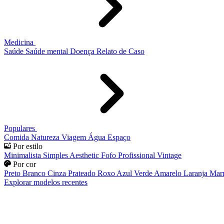
Medicina
Saúde
Saúde mental
Doença
Relato de Caso
Populares
Comida
Natureza
Viagem
Água
Espaço
Por estilo
Minimalista
Simples
Aesthetic
Fofo
Profissional
Vintage
Por cor
Preto
Branco
Cinza
Prateado
Roxo
Azul
Verde
Amarelo
Laranja
Mar
Explorar modelos recentes