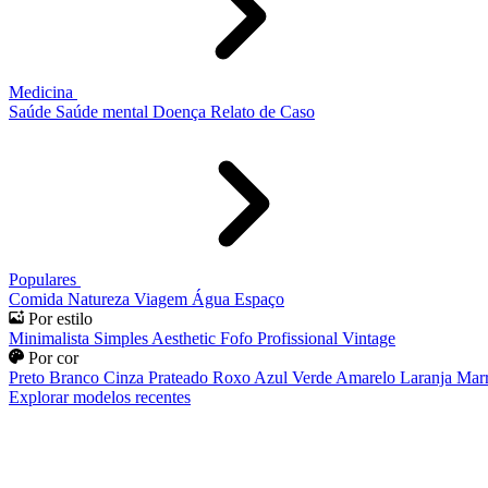
Medicina
Saúde
Saúde mental
Doença
Relato de Caso
Populares
Comida
Natureza
Viagem
Água
Espaço
Por estilo
Minimalista
Simples
Aesthetic
Fofo
Profissional
Vintage
Por cor
Preto
Branco
Cinza
Prateado
Roxo
Azul
Verde
Amarelo
Laranja
Mar
Explorar modelos recentes