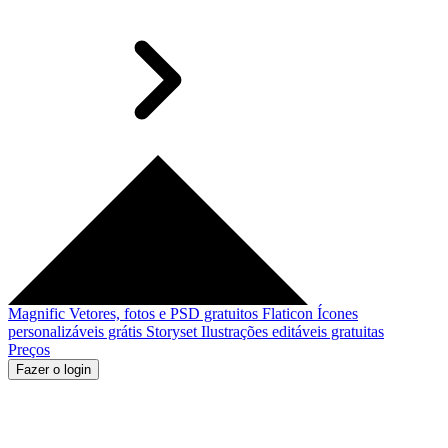
Magnific
Vetores, fotos e PSD gratuitos
Flaticon
Ícones
personalizáveis grátis
Storyset
Ilustrações editáveis gratuitas
Preços
Fazer o login