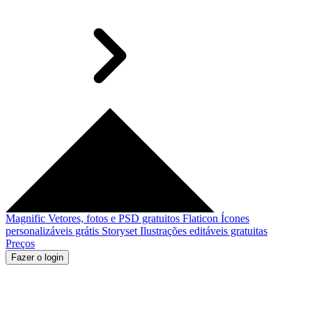
Magnific
Vetores, fotos e PSD gratuitos
Flaticon
Ícones
personalizáveis grátis
Storyset
Ilustrações editáveis gratuitas
Preços
Fazer o login