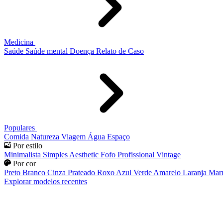
Medicina
Saúde
Saúde mental
Doença
Relato de Caso
Populares
Comida
Natureza
Viagem
Água
Espaço
Por estilo
Minimalista
Simples
Aesthetic
Fofo
Profissional
Vintage
Por cor
Preto
Branco
Cinza
Prateado
Roxo
Azul
Verde
Amarelo
Laranja
Mar
Explorar modelos recentes