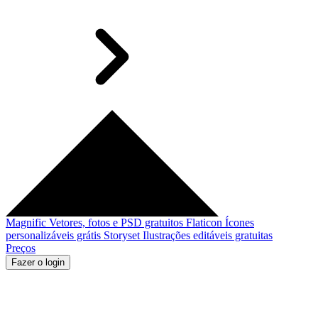
Magnific
Vetores, fotos e PSD gratuitos
Flaticon
Ícones
personalizáveis grátis
Storyset
Ilustrações editáveis gratuitas
Preços
Fazer o login