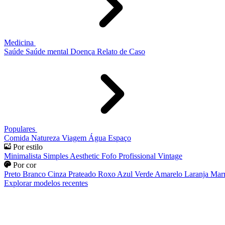
Medicina
Saúde
Saúde mental
Doença
Relato de Caso
Populares
Comida
Natureza
Viagem
Água
Espaço
Por estilo
Minimalista
Simples
Aesthetic
Fofo
Profissional
Vintage
Por cor
Preto
Branco
Cinza
Prateado
Roxo
Azul
Verde
Amarelo
Laranja
Mar
Explorar modelos recentes