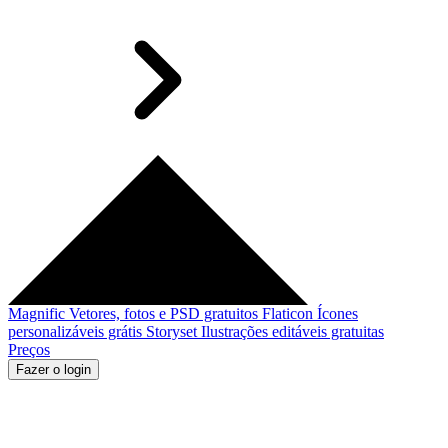
Magnific
Vetores, fotos e PSD gratuitos
Flaticon
Ícones
personalizáveis grátis
Storyset
Ilustrações editáveis gratuitas
Preços
Fazer o login