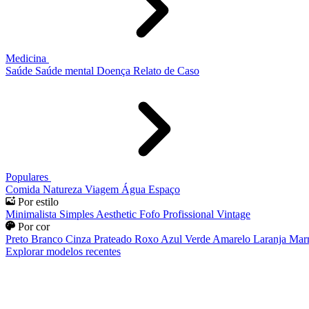
Medicina
Saúde
Saúde mental
Doença
Relato de Caso
Populares
Comida
Natureza
Viagem
Água
Espaço
Por estilo
Minimalista
Simples
Aesthetic
Fofo
Profissional
Vintage
Por cor
Preto
Branco
Cinza
Prateado
Roxo
Azul
Verde
Amarelo
Laranja
Mar
Explorar modelos recentes