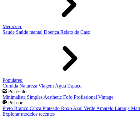
Medicina
Saúde
Saúde mental
Doença
Relato de Caso
Populares
Comida
Natureza
Viagem
Água
Espaço
Por estilo
Minimalista
Simples
Aesthetic
Fofo
Profissional
Vintage
Por cor
Preto
Branco
Cinza
Prateado
Roxo
Azul
Verde
Amarelo
Laranja
Mar
Explorar modelos recentes