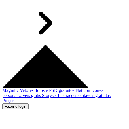
Magnific
Vetores, fotos e PSD gratuitos
Flaticon
Ícones
personalizáveis grátis
Storyset
Ilustrações editáveis gratuitas
Preços
Fazer o login