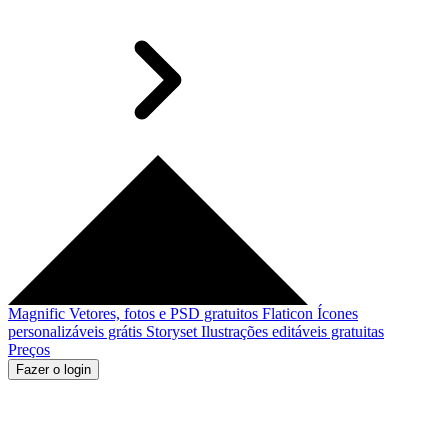
Magnific
Vetores, fotos e PSD gratuitos
Flaticon
Ícones
personalizáveis grátis
Storyset
Ilustrações editáveis gratuitas
Preços
Fazer o login