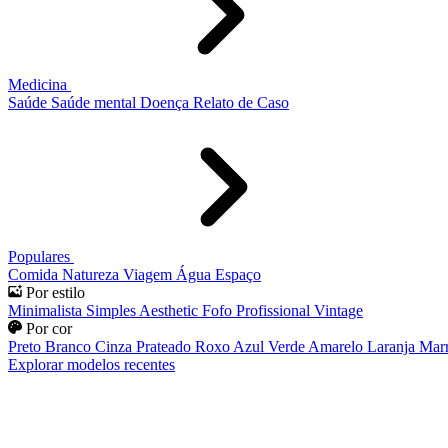
Medicina
Saúde
Saúde mental
Doença
Relato de Caso
Populares
Comida
Natureza
Viagem
Água
Espaço
Por estilo
Minimalista
Simples
Aesthetic
Fofo
Profissional
Vintage
Por cor
Preto
Branco
Cinza
Prateado
Roxo
Azul
Verde
Amarelo
Laranja
Mar
Explorar modelos recentes