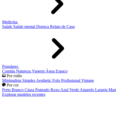
Medicina
Saúde
Saúde mental
Doença
Relato de Caso
Populares
Comida
Natureza
Viagem
Água
Espaço
Por estilo
Minimalista
Simples
Aesthetic
Fofo
Profissional
Vintage
Por cor
Preto
Branco
Cinza
Prateado
Roxo
Azul
Verde
Amarelo
Laranja
Mar
Explorar modelos recentes