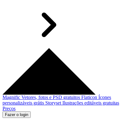
Magnific
Vetores, fotos e PSD gratuitos
Flaticon
Ícones
personalizáveis grátis
Storyset
Ilustrações editáveis gratuitas
Preços
Fazer o login