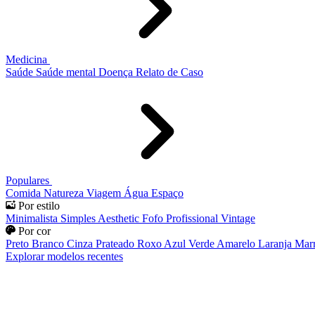
Medicina
Saúde
Saúde mental
Doença
Relato de Caso
Populares
Comida
Natureza
Viagem
Água
Espaço
Por estilo
Minimalista
Simples
Aesthetic
Fofo
Profissional
Vintage
Por cor
Preto
Branco
Cinza
Prateado
Roxo
Azul
Verde
Amarelo
Laranja
Mar
Explorar modelos recentes