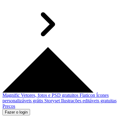
Magnific
Vetores, fotos e PSD gratuitos
Flaticon
Ícones
personalizáveis grátis
Storyset
Ilustrações editáveis gratuitas
Preços
Fazer o login