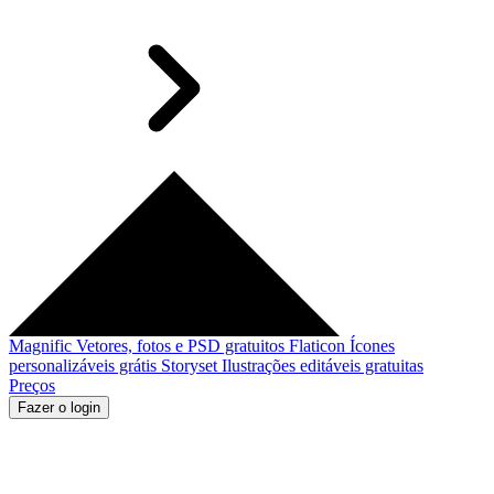
Magnific
Vetores, fotos e PSD gratuitos
Flaticon
Ícones
personalizáveis grátis
Storyset
Ilustrações editáveis gratuitas
Preços
Fazer o login