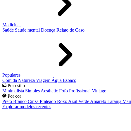
Medicina
Saúde
Saúde mental
Doença
Relato de Caso
Populares
Comida
Natureza
Viagem
Água
Espaço
Por estilo
Minimalista
Simples
Aesthetic
Fofo
Profissional
Vintage
Por cor
Preto
Branco
Cinza
Prateado
Roxo
Azul
Verde
Amarelo
Laranja
Mar
Explorar modelos recentes