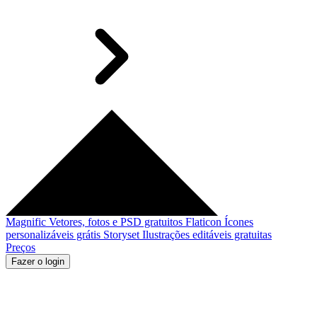
Magnific
Vetores, fotos e PSD gratuitos
Flaticon
Ícones
personalizáveis grátis
Storyset
Ilustrações editáveis gratuitas
Preços
Fazer o login