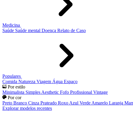
Medicina
Saúde
Saúde mental
Doença
Relato de Caso
Populares
Comida
Natureza
Viagem
Água
Espaço
Por estilo
Minimalista
Simples
Aesthetic
Fofo
Profissional
Vintage
Por cor
Preto
Branco
Cinza
Prateado
Roxo
Azul
Verde
Amarelo
Laranja
Mar
Explorar modelos recentes