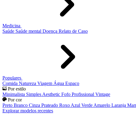
Medicina
Saúde
Saúde mental
Doença
Relato de Caso
Populares
Comida
Natureza
Viagem
Água
Espaço
Por estilo
Minimalista
Simples
Aesthetic
Fofo
Profissional
Vintage
Por cor
Preto
Branco
Cinza
Prateado
Roxo
Azul
Verde
Amarelo
Laranja
Mar
Explorar modelos recentes