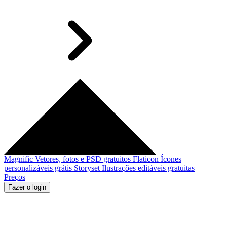
Magnific
Vetores, fotos e PSD gratuitos
Flaticon
Ícones
personalizáveis grátis
Storyset
Ilustrações editáveis gratuitas
Preços
Fazer o login