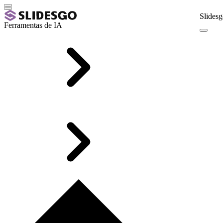
Slidesg
Ferramentas de IA