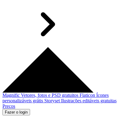
Magnific
Vetores, fotos e PSD gratuitos
Flaticon
Ícones
personalizáveis grátis
Storyset
Ilustrações editáveis gratuitas
Preços
Fazer o login