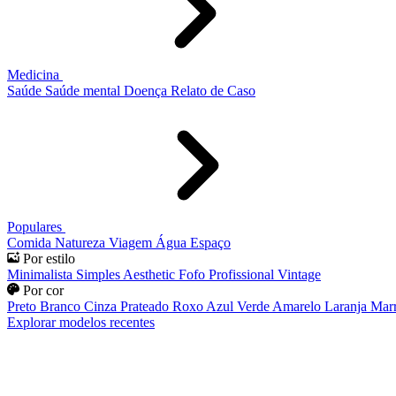
Medicina
Saúde
Saúde mental
Doença
Relato de Caso
Populares
Comida
Natureza
Viagem
Água
Espaço
Por estilo
Minimalista
Simples
Aesthetic
Fofo
Profissional
Vintage
Por cor
Preto
Branco
Cinza
Prateado
Roxo
Azul
Verde
Amarelo
Laranja
Mar
Explorar modelos recentes