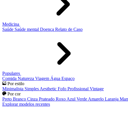
Medicina
Saúde
Saúde mental
Doença
Relato de Caso
Populares
Comida
Natureza
Viagem
Água
Espaço
Por estilo
Minimalista
Simples
Aesthetic
Fofo
Profissional
Vintage
Por cor
Preto
Branco
Cinza
Prateado
Roxo
Azul
Verde
Amarelo
Laranja
Mar
Explorar modelos recentes