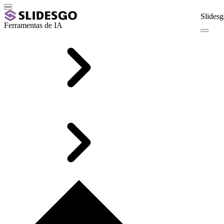
Slidesg
Ferramentas de IA