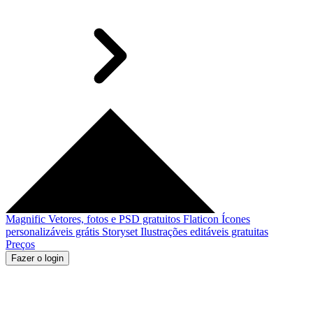
Magnific
Vetores, fotos e PSD gratuitos
Flaticon
Ícones
personalizáveis grátis
Storyset
Ilustrações editáveis gratuitas
Preços
Fazer o login