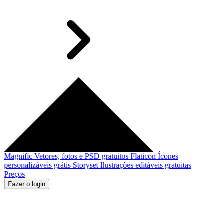
Magnific
Vetores, fotos e PSD gratuitos
Flaticon
Ícones
personalizáveis grátis
Storyset
Ilustrações editáveis gratuitas
Preços
Fazer o login