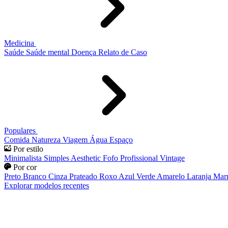
Medicina
Saúde
Saúde mental
Doença
Relato de Caso
Populares
Comida
Natureza
Viagem
Água
Espaço
Por estilo
Minimalista
Simples
Aesthetic
Fofo
Profissional
Vintage
Por cor
Preto
Branco
Cinza
Prateado
Roxo
Azul
Verde
Amarelo
Laranja
Mar
Explorar modelos recentes