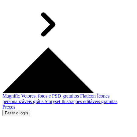
Magnific
Vetores, fotos e PSD gratuitos
Flaticon
Ícones
personalizáveis grátis
Storyset
Ilustrações editáveis gratuitas
Preços
Fazer o login