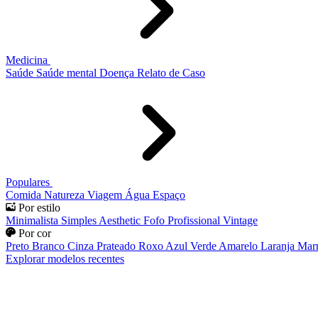
Medicina
Saúde
Saúde mental
Doença
Relato de Caso
Populares
Comida
Natureza
Viagem
Água
Espaço
Por estilo
Minimalista
Simples
Aesthetic
Fofo
Profissional
Vintage
Por cor
Preto
Branco
Cinza
Prateado
Roxo
Azul
Verde
Amarelo
Laranja
Mar
Explorar modelos recentes