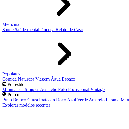
Medicina
Saúde
Saúde mental
Doença
Relato de Caso
Populares
Comida
Natureza
Viagem
Água
Espaço
Por estilo
Minimalista
Simples
Aesthetic
Fofo
Profissional
Vintage
Por cor
Preto
Branco
Cinza
Prateado
Roxo
Azul
Verde
Amarelo
Laranja
Mar
Explorar modelos recentes