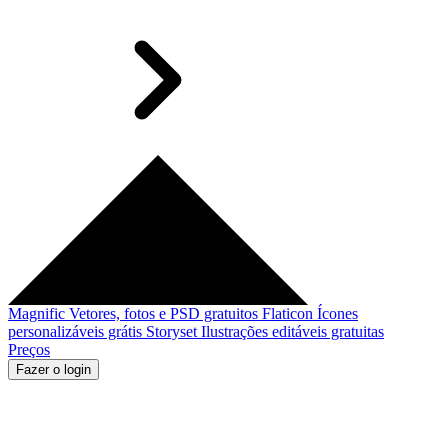
Magnific
Vetores, fotos e PSD gratuitos
Flaticon
Ícones
personalizáveis grátis
Storyset
Ilustrações editáveis gratuitas
Preços
Fazer o login