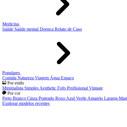
Medicina
Saúde
Saúde mental
Doença
Relato de Caso
Populares
Comida
Natureza
Viagem
Água
Espaço
Por estilo
Minimalista
Simples
Aesthetic
Fofo
Profissional
Vintage
Por cor
Preto
Branco
Cinza
Prateado
Roxo
Azul
Verde
Amarelo
Laranja
Mar
Explorar modelos recentes