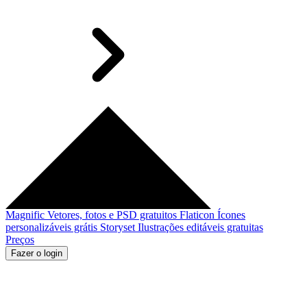
Magnific
Vetores, fotos e PSD gratuitos
Flaticon
Ícones
personalizáveis grátis
Storyset
Ilustrações editáveis gratuitas
Preços
Fazer o login