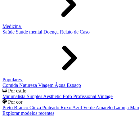
Medicina
Saúde
Saúde mental
Doença
Relato de Caso
Populares
Comida
Natureza
Viagem
Água
Espaço
Por estilo
Minimalista
Simples
Aesthetic
Fofo
Profissional
Vintage
Por cor
Preto
Branco
Cinza
Prateado
Roxo
Azul
Verde
Amarelo
Laranja
Mar
Explorar modelos recentes