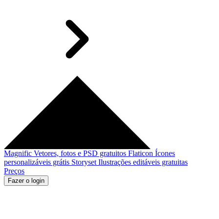
Magnific
Vetores, fotos e PSD gratuitos
Flaticon
Ícones
personalizáveis grátis
Storyset
Ilustrações editáveis gratuitas
Preços
Fazer o login