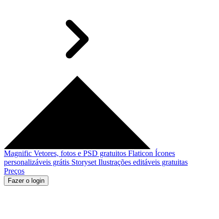
Magnific
Vetores, fotos e PSD gratuitos
Flaticon
Ícones
personalizáveis grátis
Storyset
Ilustrações editáveis gratuitas
Preços
Fazer o login