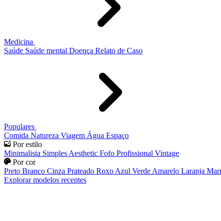
Medicina
Saúde
Saúde mental
Doença
Relato de Caso
Populares
Comida
Natureza
Viagem
Água
Espaço
Por estilo
Minimalista
Simples
Aesthetic
Fofo
Profissional
Vintage
Por cor
Preto
Branco
Cinza
Prateado
Roxo
Azul
Verde
Amarelo
Laranja
Mar
Explorar modelos recentes