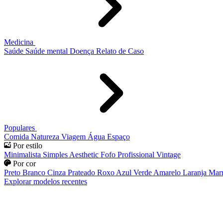
Medicina
Saúde
Saúde mental
Doença
Relato de Caso
Populares
Comida
Natureza
Viagem
Água
Espaço
Por estilo
Minimalista
Simples
Aesthetic
Fofo
Profissional
Vintage
Por cor
Preto
Branco
Cinza
Prateado
Roxo
Azul
Verde
Amarelo
Laranja
Mar
Explorar modelos recentes