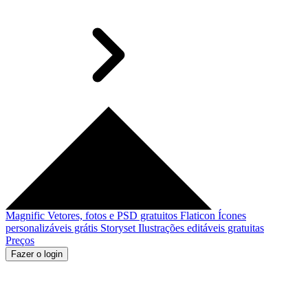
Magnific
Vetores, fotos e PSD gratuitos
Flaticon
Ícones
personalizáveis grátis
Storyset
Ilustrações editáveis gratuitas
Preços
Fazer o login