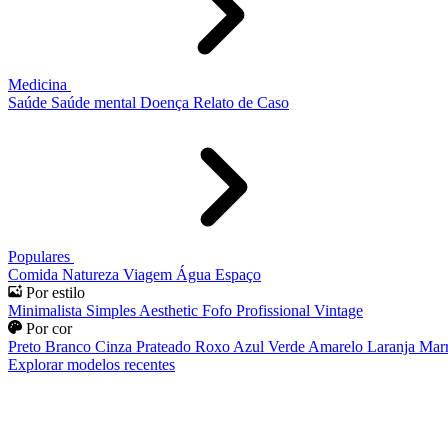
Medicina
Saúde
Saúde mental
Doença
Relato de Caso
Populares
Comida
Natureza
Viagem
Água
Espaço
Por estilo
Minimalista
Simples
Aesthetic
Fofo
Profissional
Vintage
Por cor
Preto
Branco
Cinza
Prateado
Roxo
Azul
Verde
Amarelo
Laranja
Mar
Explorar modelos recentes