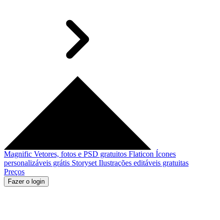
Magnific
Vetores, fotos e PSD gratuitos
Flaticon
Ícones
personalizáveis grátis
Storyset
Ilustrações editáveis gratuitas
Preços
Fazer o login