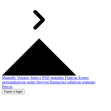
Magnific
Vetores, fotos e PSD gratuitos
Flaticon
Ícones
personalizáveis grátis
Storyset
Ilustrações editáveis gratuitas
Preços
Fazer o login