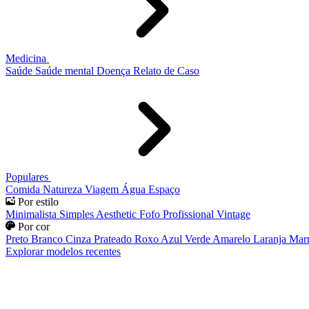
Medicina
Saúde
Saúde mental
Doença
Relato de Caso
Populares
Comida
Natureza
Viagem
Água
Espaço
Por estilo
Minimalista
Simples
Aesthetic
Fofo
Profissional
Vintage
Por cor
Preto
Branco
Cinza
Prateado
Roxo
Azul
Verde
Amarelo
Laranja
Mar
Explorar modelos recentes