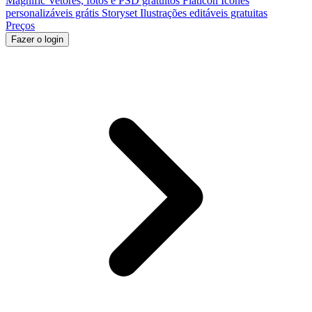
Magnific
Vetores, fotos e PSD gratuitos
Flaticon
Ícones
personalizáveis grátis
Storyset
Ilustrações editáveis gratuitas
Preços
Fazer o login