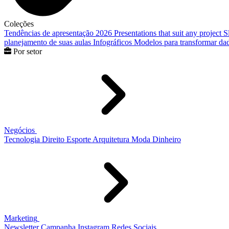
Coleções
Tendências de apresentação 2026
Presentations that suit any project
S
planejamento de suas aulas
Infográficos
Modelos para transformar dad
Por setor
Negócios
Tecnologia
Direito
Esporte
Arquitetura
Moda
Dinheiro
Marketing
Newsletter
Campanha
Instagram
Redes Sociais