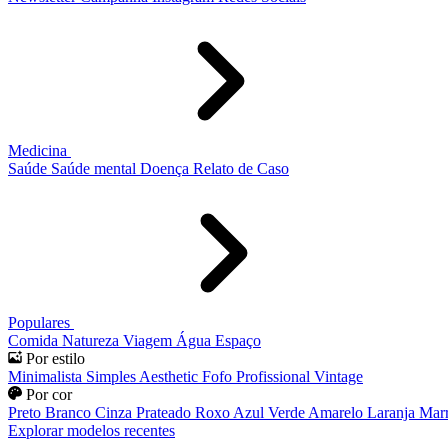
Medicina
Saúde
Saúde mental
Doença
Relato de Caso
Populares
Comida
Natureza
Viagem
Água
Espaço
Por estilo
Minimalista
Simples
Aesthetic
Fofo
Profissional
Vintage
Por cor
Preto
Branco
Cinza
Prateado
Roxo
Azul
Verde
Amarelo
Laranja
Mar
Explorar modelos recentes