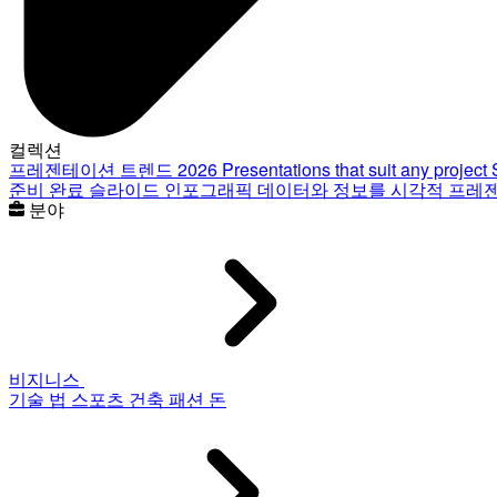
컬렉션
프레젠테이션 트렌드 2026
Presentations that suit any project
준비 완료 슬라이드
인포그래픽
데이터와 정보를 시각적 프레
분야
비지니스
기술
법
스포츠
건축
패션
돈