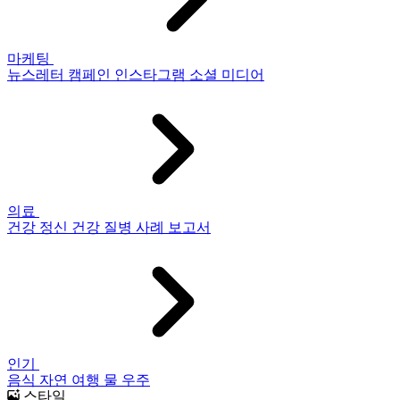
마케팅
뉴스레터
캠페인
인스타그램
소셜 미디어
의료
건강
정신 건강
질병
사례 보고서
인기
음식
자연
여행
물
우주
스타일