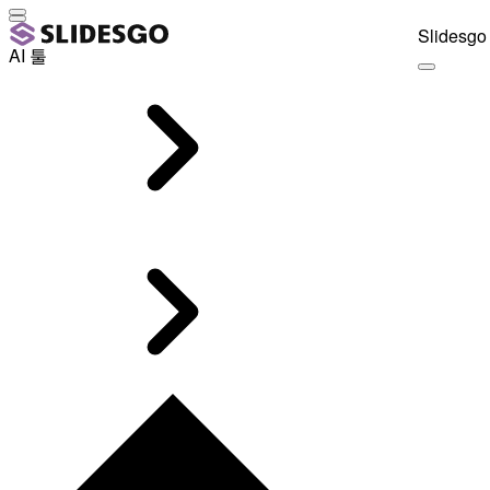
Slidesgo 
AI 툴