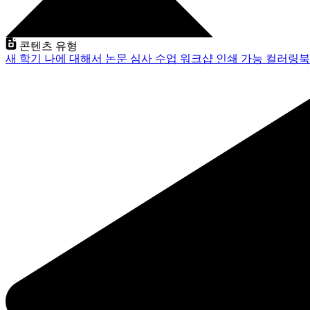
콘텐츠 유형
새 학기
나에 대해서
논문 심사
수업
워크샵
인쇄 가능
컬러링북