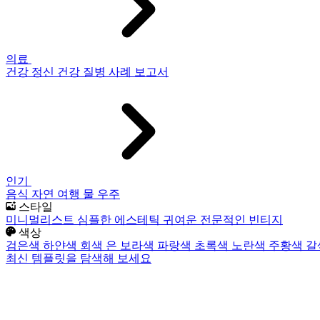
의료
건강
정신 건강
질병
사례 보고서
인기
음식
자연
여행
물
우주
스타일
미니멀리스트
심플한
에스테틱
귀여운
전문적인
빈티지
색상
검은색
하얀색
회색
은
보라색
파랑색
초록색
노란색
주황색
갈
최신 템플릿을 탐색해 보세요