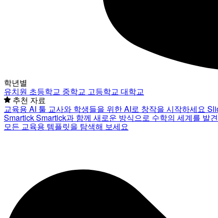
학년별
유치원
초등학교
중학교
고등학교
대학교
추천 자료
교육용 AI 툴
교사와 학생들을 위한 AI로 창작을 시작하세요
Sl
Smartick
Smartick과 함께 새로운 방식으로 수학의 세계를 발
모든 교육용 템플릿을 탐색해 보세요