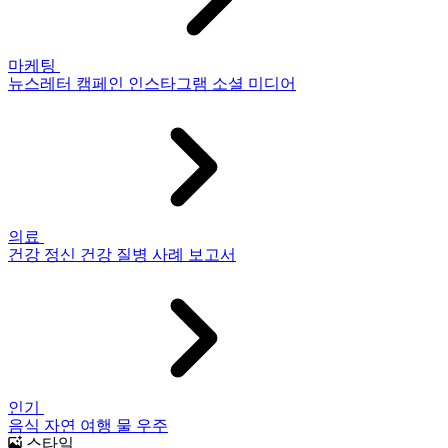
마케팅
뉴스레터
캠페인
인스타그램
소셜 미디어
의료
건강
정신 건강
질병
사례 보고서
인기
음식
자연
여행
물
우주
스타일