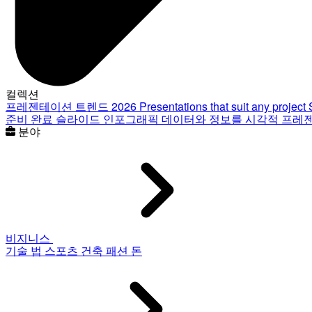
컬렉션
프레젠테이션 트렌드 2026
Presentations that suit any project
준비 완료 슬라이드
인포그래픽
데이터와 정보를 시각적 프레
분야
비지니스
기술
법
스포츠
건축
패션
돈