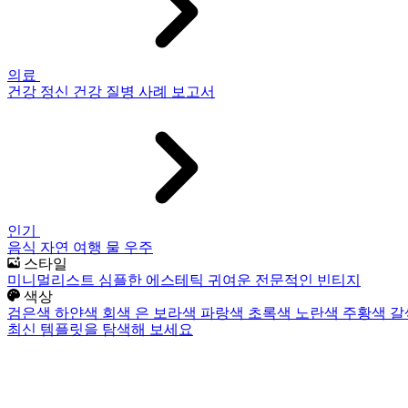
의료
건강
정신 건강
질병
사례 보고서
인기
음식
자연
여행
물
우주
스타일
미니멀리스트
심플한
에스테틱
귀여운
전문적인
빈티지
색상
검은색
하얀색
회색
은
보라색
파랑색
초록색
노란색
주황색
갈
최신 템플릿을 탐색해 보세요