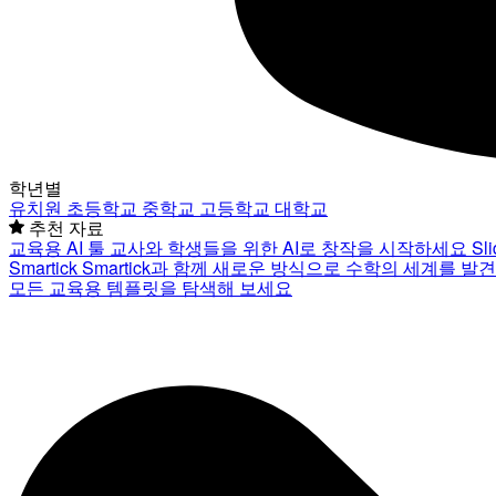
학년별
유치원
초등학교
중학교
고등학교
대학교
추천 자료
교육용 AI 툴
교사와 학생들을 위한 AI로 창작을 시작하세요
Sl
Smartick
Smartick과 함께 새로운 방식으로 수학의 세계를 발
모든 교육용 템플릿을 탐색해 보세요