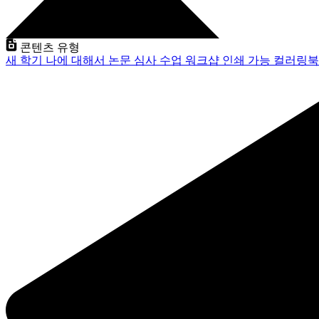
콘텐츠 유형
새 학기
나에 대해서
논문 심사
수업
워크샵
인쇄 가능
컬러링북