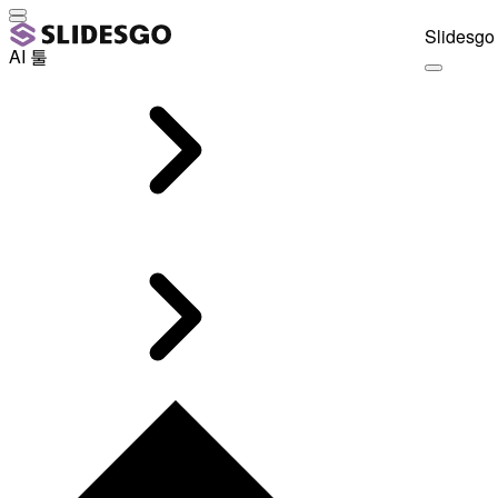
Slidesgo 
AI 툴