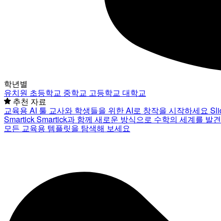
학년별
유치원
초등학교
중학교
고등학교
대학교
추천 자료
교육용 AI 툴
교사와 학생들을 위한 AI로 창작을 시작하세요
Sl
Smartick
Smartick과 함께 새로운 방식으로 수학의 세계를 발
모든 교육용 템플릿을 탐색해 보세요