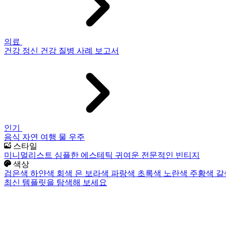
의료
건강
정신 건강
질병
사례 보고서
인기
음식
자연
여행
물
우주
스타일
미니멀리스트
심플한
에스테틱
귀여운
전문적인
빈티지
색상
검은색
하얀색
회색
은
보라색
파랑색
초록색
노란색
주황색
갈
최신 템플릿을 탐색해 보세요