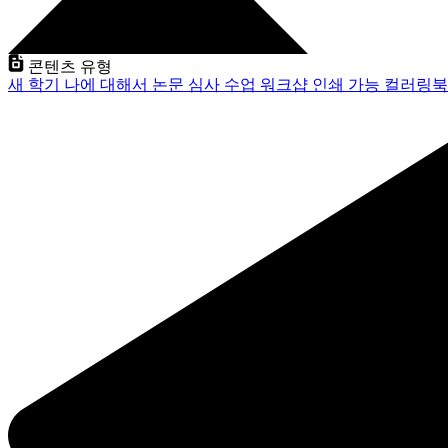
콘텐츠 유형
새 학기
나에 대해서
논문 심사
수업
워크샵
인쇄 가능
컬러링북