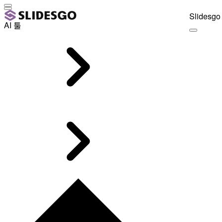
Slidesgo 
AI 툴