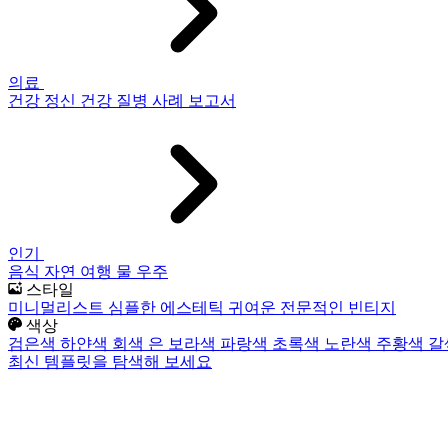
의료
건강
정신 건강
질병
사례 보고서
인기
음식
자연
여행
물
우주
스타일
미니멀리스트
심플한
에스테틱
귀여운
전문적인
빈티지
색상
검은색
하얀색
회색
은
보라색
파랑색
초록색
노란색
주황색
갈
최신 템플릿을 탐색해 보세요