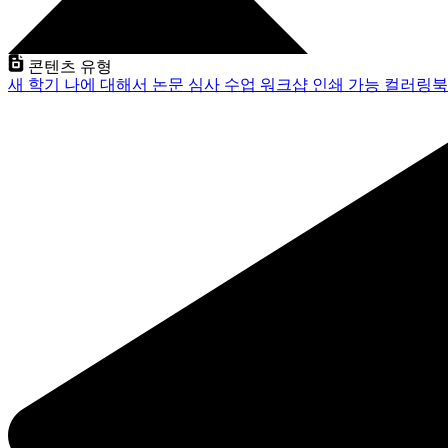
콘텐츠 유형
새 학기
나에 대해서
논문 심사
수업
워크샵
인쇄 가능
컬러링북