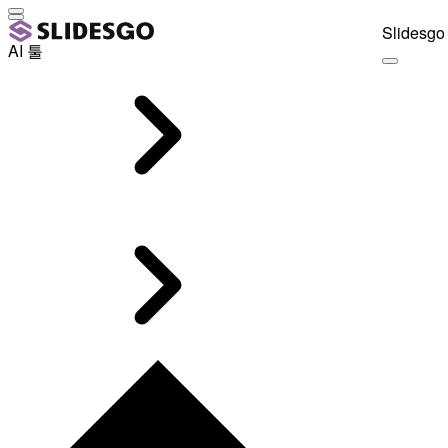
Slidesgo 
AI 툴