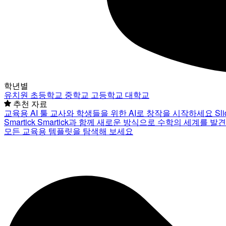
학년별
유치원
초등학교
중학교
고등학교
대학교
추천 자료
교육용 AI 툴
교사와 학생들을 위한 AI로 창작을 시작하세요
Sl
Smartick
Smartick과 함께 새로운 방식으로 수학의 세계를 발
모든 교육용 템플릿을 탐색해 보세요