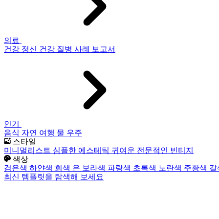
의료
건강
정신 건강
질병
사례 보고서
인기
음식
자연
여행
물
우주
스타일
미니멀리스트
심플한
에스테틱
귀여운
전문적인
빈티지
색상
검은색
하얀색
회색
은
보라색
파랑색
초록색
노란색
주황색
갈
최신 템플릿을 탐색해 보세요