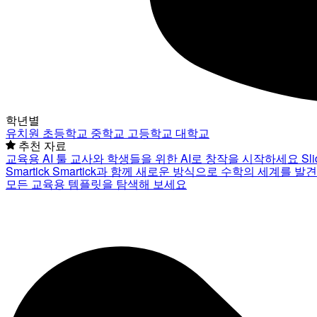
학년별
유치원
초등학교
중학교
고등학교
대학교
추천 자료
교육용 AI 툴
교사와 학생들을 위한 AI로 창작을 시작하세요
Sl
Smartick
Smartick과 함께 새로운 방식으로 수학의 세계를 발
모든 교육용 템플릿을 탐색해 보세요