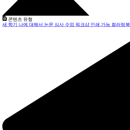
콘텐츠 유형
새 학기
나에 대해서
논문 심사
수업
워크샵
인쇄 가능
컬러링북