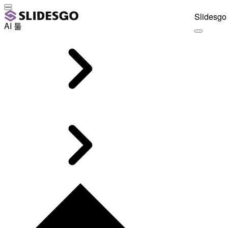
Slidesgo 
AI 툴