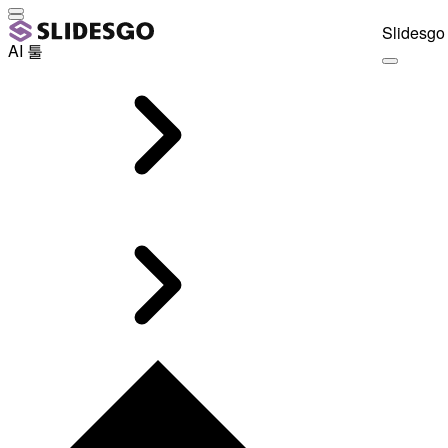
Slidesgo 
AI 툴