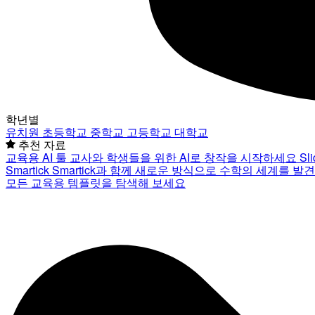
학년별
유치원
초등학교
중학교
고등학교
대학교
추천 자료
교육용 AI 툴
교사와 학생들을 위한 AI로 창작을 시작하세요
Sl
Smartick
Smartick과 함께 새로운 방식으로 수학의 세계를 발
모든 교육용 템플릿을 탐색해 보세요