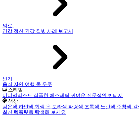
의료
건강
정신 건강
질병
사례 보고서
인기
음식
자연
여행
물
우주
스타일
미니멀리스트
심플한
에스테틱
귀여운
전문적인
빈티지
색상
검은색
하얀색
회색
은
보라색
파랑색
초록색
노란색
주황색
갈
최신 템플릿을 탐색해 보세요