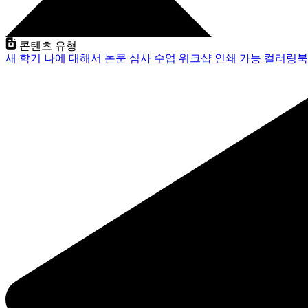
콘텐츠 유형
새 학기
나에 대해서
논문 심사
수업
워크샵
인쇄 가능
컬러링북