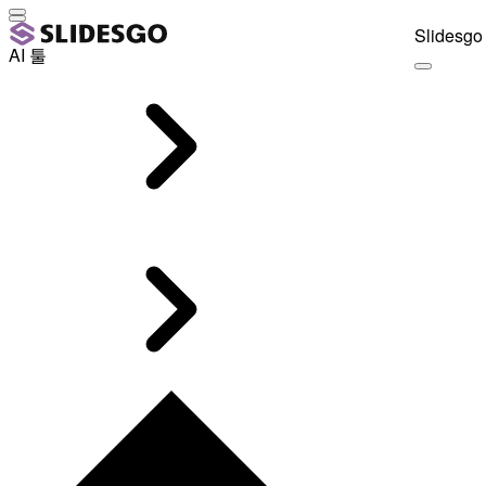
Slidesgo 
AI 툴