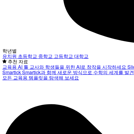
학년별
유치원
초등학교
중학교
고등학교
대학교
추천 자료
교육용 AI 툴
교사와 학생들을 위한 AI로 창작을 시작하세요
Sl
Smartick
Smartick과 함께 새로운 방식으로 수학의 세계를 발
모든 교육용 템플릿을 탐색해 보세요