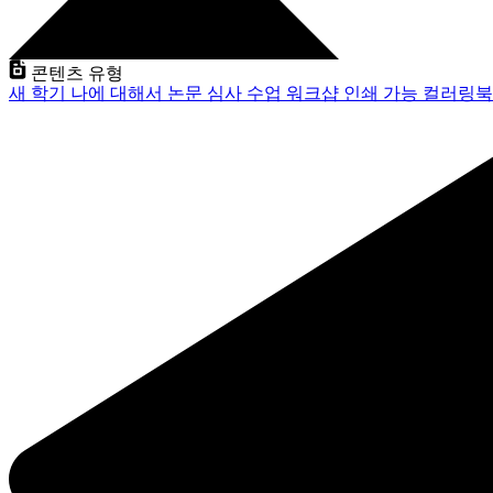
콘텐츠 유형
새 학기
나에 대해서
논문 심사
수업
워크샵
인쇄 가능
컬러링북