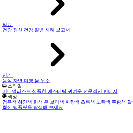
의료
건강
정신 건강
질병
사례 보고서
인기
음식
자연
여행
물
우주
스타일
미니멀리스트
심플한
에스테틱
귀여운
전문적인
빈티지
색상
검은색
하얀색
회색
은
보라색
파랑색
초록색
노란색
주황색
갈
최신 템플릿을 탐색해 보세요