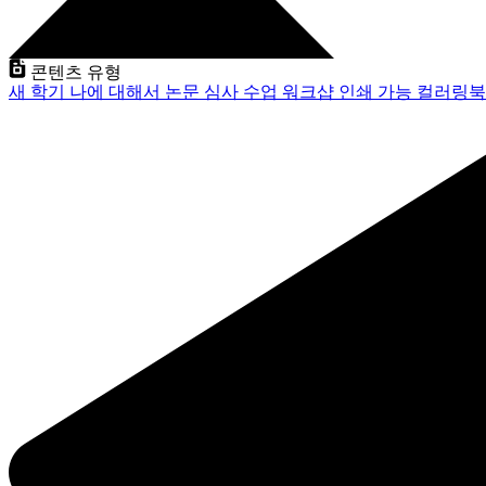
콘텐츠 유형
새 학기
나에 대해서
논문 심사
수업
워크샵
인쇄 가능
컬러링북