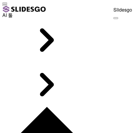
Slidesgo 
AI 툴