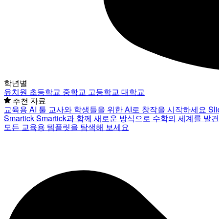
학년별
유치원
초등학교
중학교
고등학교
대학교
추천 자료
교육용 AI 툴
교사와 학생들을 위한 AI로 창작을 시작하세요
Sl
Smartick
Smartick과 함께 새로운 방식으로 수학의 세계를 발
모든 교육용 템플릿을 탐색해 보세요