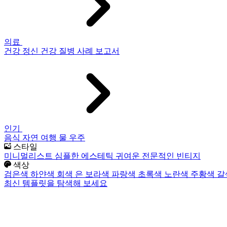
의료
건강
정신 건강
질병
사례 보고서
인기
음식
자연
여행
물
우주
스타일
미니멀리스트
심플한
에스테틱
귀여운
전문적인
빈티지
색상
검은색
하얀색
회색
은
보라색
파랑색
초록색
노란색
주황색
갈
최신 템플릿을 탐색해 보세요