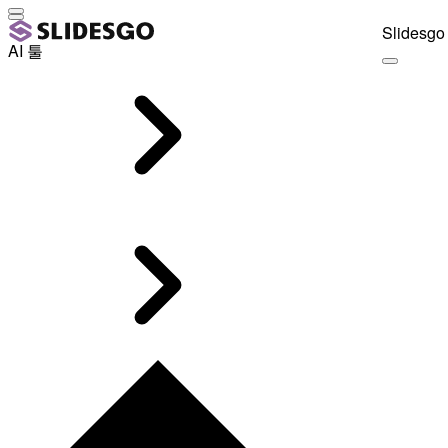
Slidesgo 
AI 툴