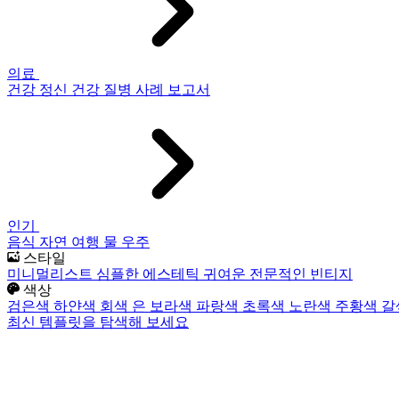
의료
건강
정신 건강
질병
사례 보고서
인기
음식
자연
여행
물
우주
스타일
미니멀리스트
심플한
에스테틱
귀여운
전문적인
빈티지
색상
검은색
하얀색
회색
은
보라색
파랑색
초록색
노란색
주황색
갈
최신 템플릿을 탐색해 보세요