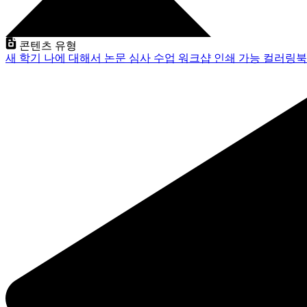
콘텐츠 유형
새 학기
나에 대해서
논문 심사
수업
워크샵
인쇄 가능
컬러링북