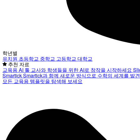
학년별
유치원
초등학교
중학교
고등학교
대학교
추천 자료
교육용 AI 툴
교사와 학생들을 위한 AI로 창작을 시작하세요
Sl
Smartick
Smartick과 함께 새로운 방식으로 수학의 세계를 발
모든 교육용 템플릿을 탐색해 보세요