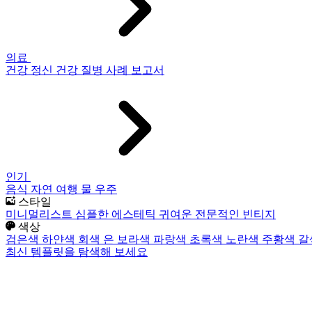
의료
건강
정신 건강
질병
사례 보고서
인기
음식
자연
여행
물
우주
스타일
미니멀리스트
심플한
에스테틱
귀여운
전문적인
빈티지
색상
검은색
하얀색
회색
은
보라색
파랑색
초록색
노란색
주황색
갈
최신 템플릿을 탐색해 보세요