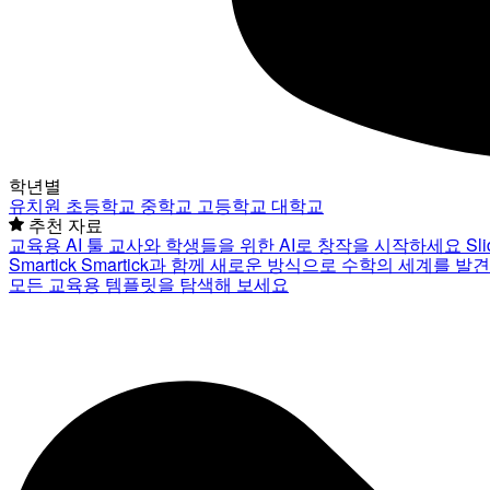
학년별
유치원
초등학교
중학교
고등학교
대학교
추천 자료
교육용 AI 툴
교사와 학생들을 위한 AI로 창작을 시작하세요
Sl
Smartick
Smartick과 함께 새로운 방식으로 수학의 세계를 발
모든 교육용 템플릿을 탐색해 보세요