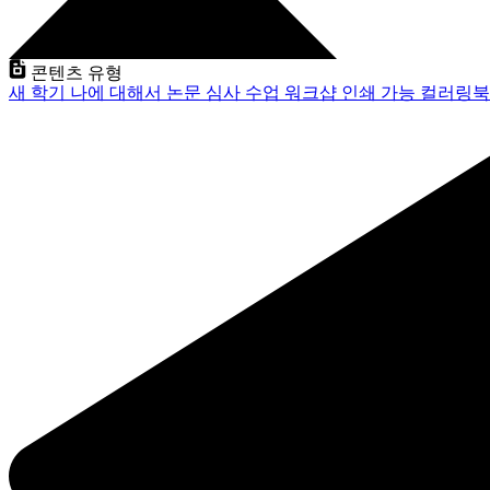
콘텐츠 유형
새 학기
나에 대해서
논문 심사
수업
워크샵
인쇄 가능
컬러링북