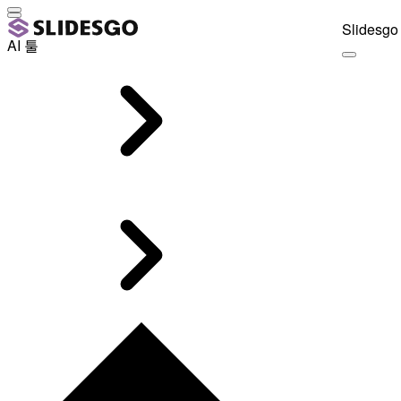
Slidesgo 
AI 툴