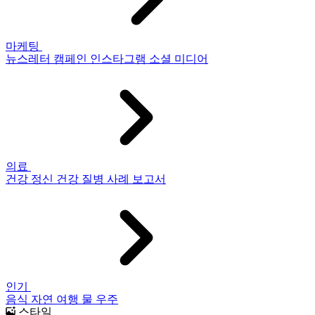
마케팅
뉴스레터
캠페인
인스타그램
소셜 미디어
의료
건강
정신 건강
질병
사례 보고서
인기
음식
자연
여행
물
우주
스타일