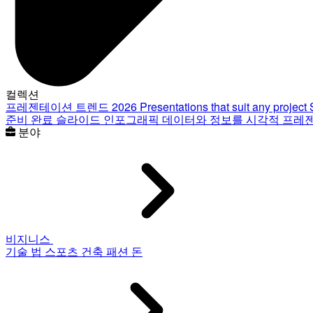
컬렉션
프레젠테이션 트렌드 2026
Presentations that suit any project
준비 완료 슬라이드
인포그래픽
데이터와 정보를 시각적 프레
분야
비지니스
기술
법
스포츠
건축
패션
돈