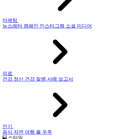
마케팅
뉴스레터
캠페인
인스타그램
소셜 미디어
의료
건강
정신 건강
질병
사례 보고서
인기
음식
자연
여행
물
우주
스타일