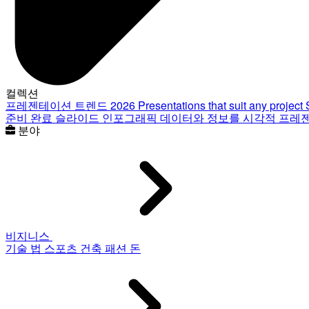
컬렉션
프레젠테이션 트렌드 2026
Presentations that suit any project
준비 완료 슬라이드
인포그래픽
데이터와 정보를 시각적 프레
분야
비지니스
기술
법
스포츠
건축
패션
돈