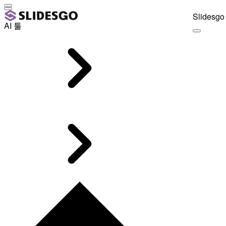
Slidesgo 
AI 툴