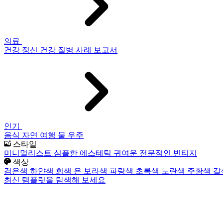
의료
건강
정신 건강
질병
사례 보고서
인기
음식
자연
여행
물
우주
스타일
미니멀리스트
심플한
에스테틱
귀여운
전문적인
빈티지
색상
검은색
하얀색
회색
은
보라색
파랑색
초록색
노란색
주황색
갈
최신 템플릿을 탐색해 보세요