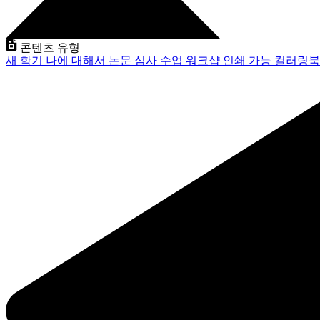
콘텐츠 유형
새 학기
나에 대해서
논문 심사
수업
워크샵
인쇄 가능
컬러링북