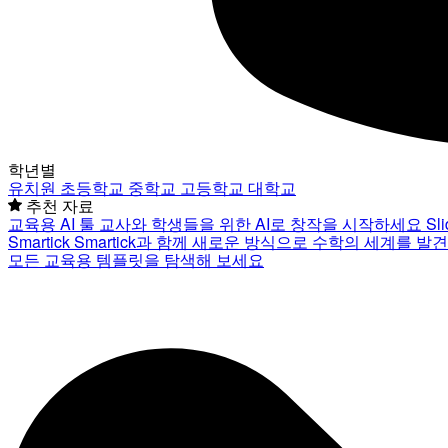
학년별
유치원
초등학교
중학교
고등학교
대학교
추천 자료
교육용 AI 툴
교사와 학생들을 위한 AI로 창작을 시작하세요
Sl
Smartick
Smartick과 함께 새로운 방식으로 수학의 세계를 발
모든 교육용 템플릿을 탐색해 보세요