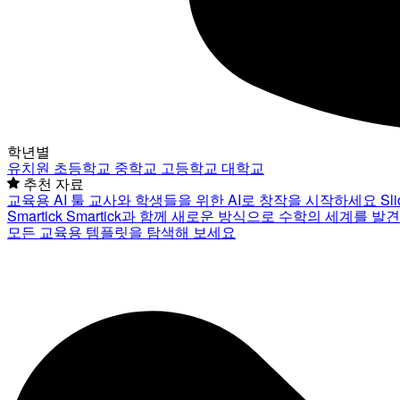
학년별
유치원
초등학교
중학교
고등학교
대학교
추천 자료
교육용 AI 툴
교사와 학생들을 위한 AI로 창작을 시작하세요
Sl
Smartick
Smartick과 함께 새로운 방식으로 수학의 세계를 발
모든 교육용 템플릿을 탐색해 보세요