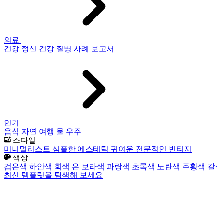
의료
건강
정신 건강
질병
사례 보고서
인기
음식
자연
여행
물
우주
스타일
미니멀리스트
심플한
에스테틱
귀여운
전문적인
빈티지
색상
검은색
하얀색
회색
은
보라색
파랑색
초록색
노란색
주황색
갈
최신 템플릿을 탐색해 보세요