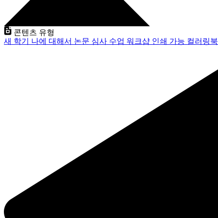
콘텐츠 유형
새 학기
나에 대해서
논문 심사
수업
워크샵
인쇄 가능
컬러링북