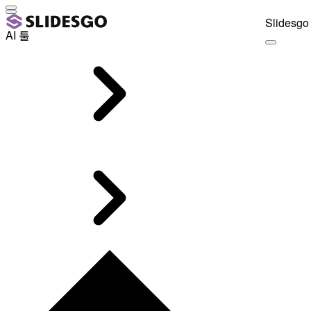
Slidesgo 
AI 툴