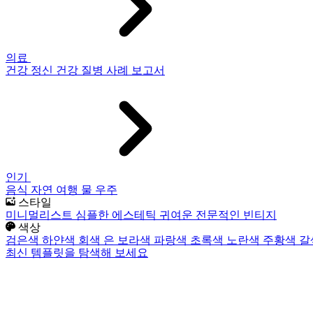
의료
건강
정신 건강
질병
사례 보고서
인기
음식
자연
여행
물
우주
스타일
미니멀리스트
심플한
에스테틱
귀여운
전문적인
빈티지
색상
검은색
하얀색
회색
은
보라색
파랑색
초록색
노란색
주황색
갈
최신 템플릿을 탐색해 보세요