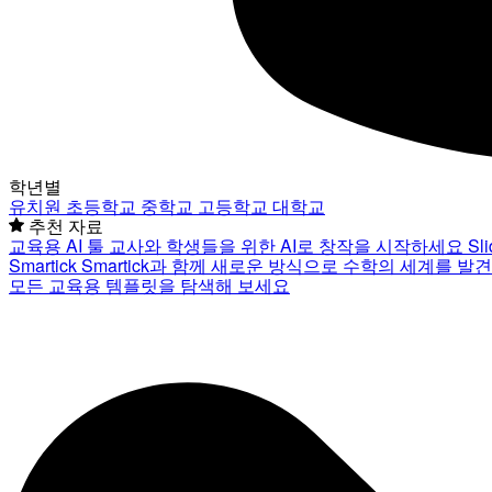
학년별
유치원
초등학교
중학교
고등학교
대학교
추천 자료
교육용 AI 툴
교사와 학생들을 위한 AI로 창작을 시작하세요
Sl
Smartick
Smartick과 함께 새로운 방식으로 수학의 세계를 발
모든 교육용 템플릿을 탐색해 보세요