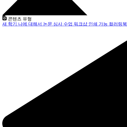
콘텐츠 유형
새 학기
나에 대해서
논문 심사
수업
워크샵
인쇄 가능
컬러링북