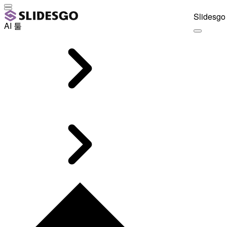
Slidesgo 
AI 툴