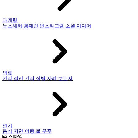
마케팅
뉴스레터
캠페인
인스타그램
소셜 미디어
의료
건강
정신 건강
질병
사례 보고서
인기
음식
자연
여행
물
우주
스타일