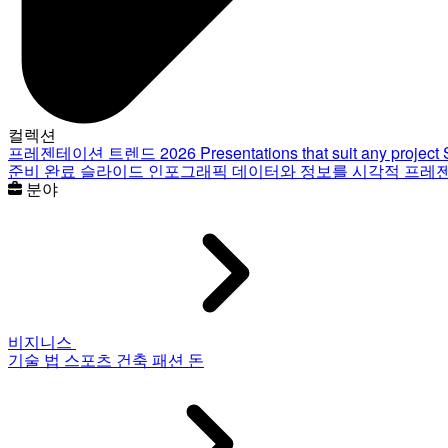
컬렉션
프레젠테이션 트렌드 2026
Presentations that suit any project
준비 완료 슬라이드
인포그래픽
데이터와 정보를 시각적 프레
분야
비지니스
기술
법
스포츠
건축
패션
돈